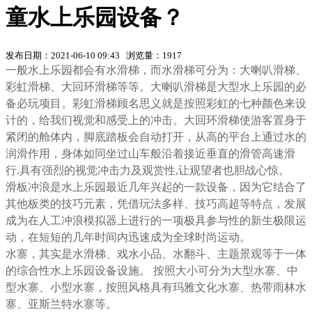
童水上乐园设备？
发布日期：2021-06-10 09:43 浏览量：1917
一般水上乐园都会有水滑梯，而水滑梯可分为：大喇叭滑梯、
彩虹滑梯、大回环滑梯等等。大喇叭滑梯是大型水上乐园的必
备必玩项目。彩虹滑梯顾名思义就是按照彩虹的七种颜色来设
计的，给我们视觉和感受上的冲击。大回环滑梯使游客置身于
紧闭的舱体内，脚底踏板会自动打开，从高的平台上通过水的
润滑作用，身体如同坐过山车般沿着接近垂直的滑管高速滑
行.具有强烈的视觉冲击力及观赏性,让观望者也胆战心惊。
滑板冲浪是水上乐园最近几年兴起的一款设备，因为它结合了
其他板类的技巧元素，凭借玩法多样、技巧高超等特点，发展
成为在人工冲浪模拟器上进行的一项极具参与性的新生极限运
动，在短短的几年时间内迅速成为全球时尚运动。
水寨，其实是水滑梯、戏水小品、水翻斗、主题景观等于一体
的综合性水上乐园设备设施。 按照大小可分为大型水寨、中
型水寨、小型水寨，按照风格具有玛雅文化水寨、热带雨林水
寨、亚斯兰特水寨等。