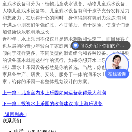
童戏水设备可分为：植物儿童戏水设备、动物儿童戏水设备、
人物儿童戏水设备等。儿童戏水设备有利于孩子充分发挥活力
和想象力，在玩得开心的同时，身体得到有氧耐力煅炼;有利
于满足小朋友们争强好胜、不甘落后、勇于探险。使孩子们更
加健康快乐聪明地成长。
近些年，水上乐园不仅仅只是追求刺激和快速了。而目标客户
可以介绍下你们的产品么？
也从最初的青少年转向了家庭亲子客户群体。现阶段，乐园更
倾向于花样更多、不同类型的滑道组合和各种设备。上文讲到
的设备基本就是这些年的流行。如果你想开水上乐园，那么这
些儿童水上乐园设备必然是你的首选。当然，你也可以选择一
家具备生产、研发、安装、服务于一体的润乐水上乐园设备厂
家，给你的乐园一套整体规划设计的方案。
上一篇：儿童室内水上乐园如何运营获得最大利润
下一篇：投资水上乐园的改善建议 水上游乐设备
[ 返回列表 ]
联系我们
电话：020-34989160