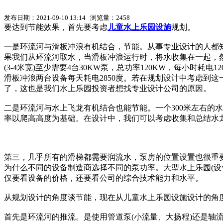
发布日期：2021-09-10 13:14 浏览量：2458
要达到节能效果，首先要考虑
儿童水上乐园设施
规划。
一是环流河与滑板冲浪有机结合，节能。从事专业设计的人都知道
果我们从环流河取水，当滑板冲浪运行时，将水收集在一起，然
(3-4米宽)至少需要4台30KW泵，总功率120KW，每小时耗
滑板冲浪两台设备每天耗电2850度。若在规划设计中考虑到
了，这也是我们水上乐园投资者想找专业设计公司的原因。
二是环流河与水上飞龙有机结合也能节能。一个300米左右的水龙
率以爬高高度为基础。在设计中，我们可以考虑收集和总结水
第三，几乎所有的滑梯都需要润流水，泵房的位置设置也很重
为什么不同的设备制造商选择不同的泵功率。大型水上乐园(设备
仅要看设备的价格，还要看公司的综合技术能力和水平。
从规划设计的角度谈节能，现在从儿童水上乐园设施设计的角
首先是环流河的推流。是使用管道泵(小流量、大扬程)还是轴流