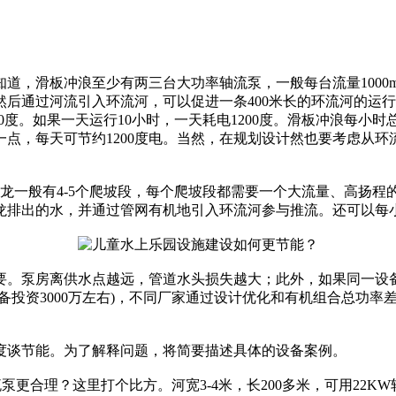
，滑板冲浪至少有两三台大功率轴流泵，一般每台流量1000m。
后通过河流引入环流河，可以促进一条400米长的环流河的运行
电120度。如果一天运行10小时，一天耗电1200度。滑板冲浪每小时
这一点，每天可节约1200度电。当然，在规划设计然也要考虑从
一般有4-5个爬坡段，每个爬坡段都需要一个大流量、高扬程的水泵
龙排出的水，并通过管网有机地引入环流河参与推流。还可以每
要。泵房离供水点越远，管道水头损失越大；此外，如果同一设
投资3000万左右)，不同厂家通过设计优化和有机组合总功率
度谈节能。为了解释问题，将简要描述具体的设备案例。
泵更合理？这里打个比方。河宽3-4米，长200多米，可用22K