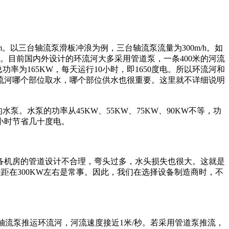
以三台轴流泵滑板冲浪为例，三台轴流泵流量为300m/h。如
。目前国内外设计的环流河大多采用管道泵，一条400米的河流
总功率为165KW，每天运行10小时，即1650度电。所以环流河和
环流河哪个部位取水，哪个部位供水也很重要。这里就不详细说明
。水泵的功率从45KW、55KW、75KW、90KW不等，功
小时节省几十度电。
备机房的管道设计不合理，弯头过多，水头损失也很大。这就是
差距在300KW左右是常事。因此，我们在选择设备制造商时，不
W轴流泵推运环流河，河流速度接近1米/秒。若采用管道泵推流，